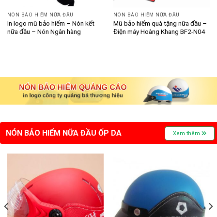
NÓN BẢO HIỂM NỮA ĐẦU
NÓN BẢO HIỂM NỮA ĐẦU
In logo mũ bảo hiểm – Nón kết
Mũ bảo hiểm quà tặng nữa đầu –
nữa đầu – Nón Ngân hàng
Điện máy Hoàng Khang BF2-N04
NÓN BẢO HIỂM NỮA ĐẦU ỐP DA
Xem thêm