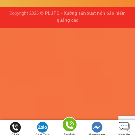
Copyright 2026 ©
PLUTO - Xưởng sản xuất nón bảo hiểm
quảng cáo
Gọi điện
CSKH
Chat Zalo
Messenger
Nhắn tin