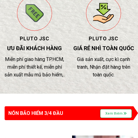
PLUTO JSC
PLUTO JSC
ƯU ĐÃI KHÁCH HÀNG
GIÁ RẺ NHÌ TOÀN QUỐC
Miễn phí giao hàng TP.HCM,
Giá sản xuất, cực kì cạnh
miễn phí thiết kế, miễn phí
tranh, Nhận đặt hàng trên
sản xuất mẫu mũ bảo hiểm,..
toàn quốc.
NÓN BẢO HIỂM 3/4 ĐẦU
Xem thêm