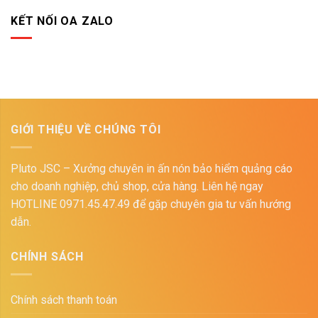
KẾT NỐI OA ZALO
GIỚI THIỆU VỀ CHÚNG TÔI
Pluto JSC – Xưởng chuyên in ấn nón bảo hiểm quảng cáo
cho doanh nghiệp, chủ shop, cửa hàng. Liên hệ ngay
HOTLINE 0971.45.47.49 để gặp chuyên gia tư vấn hướng
dẫn.
CHÍNH SÁCH
Chính sách thanh toán