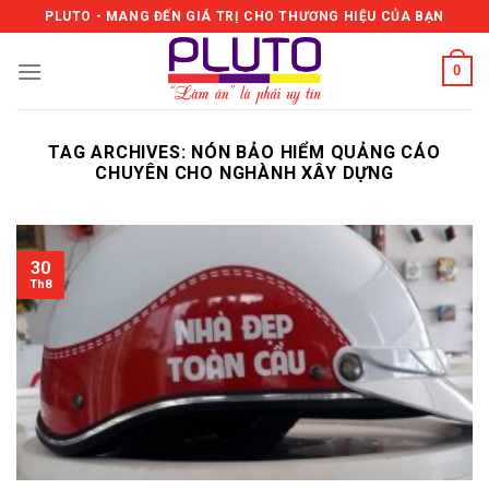
Skip
PLUTO - MANG ĐẾN GIÁ TRỊ CHO THƯƠNG HIỆU CỦA BẠN
to
content
0
TAG ARCHIVES:
NÓN BẢO HIỂM QUẢNG CÁO
CHUYÊN CHO NGHÀNH XÂY DỰNG
30
Th8