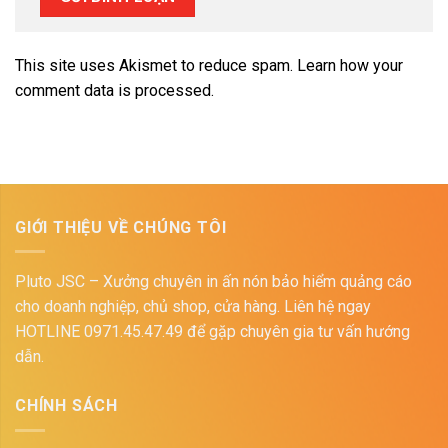
This site uses Akismet to reduce spam.
Learn how your
comment data is processed.
GIỚI THIỆU VỀ CHÚNG TÔI
Pluto JSC – Xưởng chuyên in ấn nón bảo hiểm quảng cáo
cho doanh nghiệp, chủ shop, cửa hàng. Liên hệ ngay
HOTLINE 0971.45.47.49 để gặp chuyên gia tư vấn hướng
dẫn.
CHÍNH SÁCH