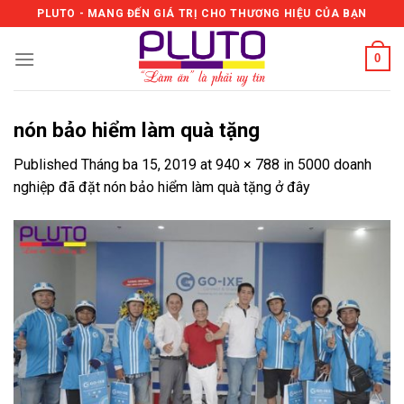
Skip
PLUTO - MANG ĐẾN GIÁ TRỊ CHO THƯƠNG HIỆU CỦA BẠN
to
content
0
nón bảo hiểm làm quà tặng
Published
Tháng ba 15, 2019
at
940 × 788
in
5000 doanh
nghiệp đã đặt nón bảo hiểm làm quà tặng ở đây