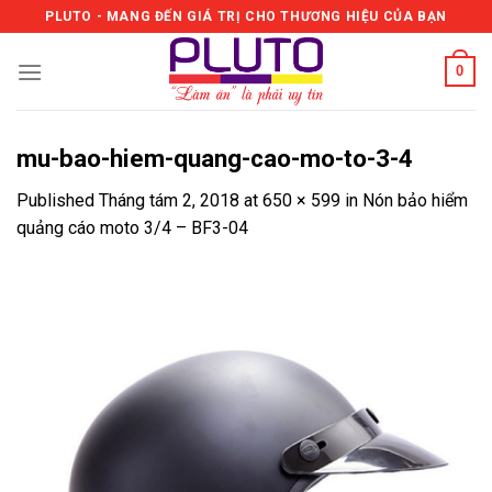
Skip
PLUTO - MANG ĐẾN GIÁ TRỊ CHO THƯƠNG HIỆU CỦA BẠN
to
content
0
mu-bao-hiem-quang-cao-mo-to-3-4
Published
Tháng tám 2, 2018
at
650 × 599
in
Nón bảo hiểm
quảng cáo moto 3/4 – BF3-04