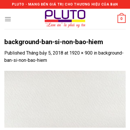
Skip
PLUTO - MANG ĐẾN GIÁ TRỊ CHO THƯƠNG HIỆU CỦA BẠN
to
content
0
background-ban-si-non-bao-hiem
Published
Tháng bảy 5, 2018
at
1920 × 900
in
background-
ban-si-non-bao-hiem