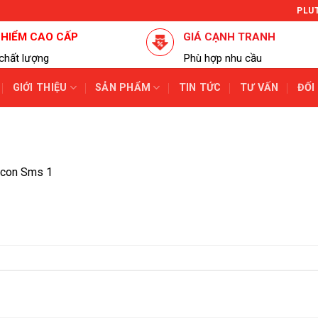
PLU
 HIỂM CAO CẤP
GIÁ CẠNH TRANH
chất lượng
Phù hợp nhu cầu
GIỚI THIỆU
SẢN PHẨM
TIN TỨC
TƯ VẤN
ĐỐI
Icon Sms 1