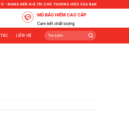
TO - MANG ĐẾN GIÁ TRỊ CHO THƯƠNG HIỆU CỦA BẠN
MŨ BẢO HIỂM CAO CẤP
Cam kết chất lượng
Tìm
 TÁC
LIÊN HỆ
kiếm: