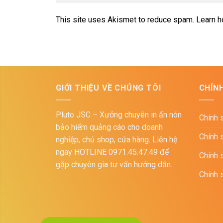
This site uses Akismet to reduce spam.
Learn h
GIỚI THIỆU VỀ CHÚNG TÔI
CHÍN
Pluto JSC – Xưởng chuyên in ấn nón
Chính 
bảo hiểm quảng cáo cho doanh
Chính 
nghiệp, chủ shop, cửa hàng. Liên hệ
ngay HOTLINE 0971.45.47.49 để
Chính 
gặp chuyên gia tư vấn hướng dẫn.
Chính 