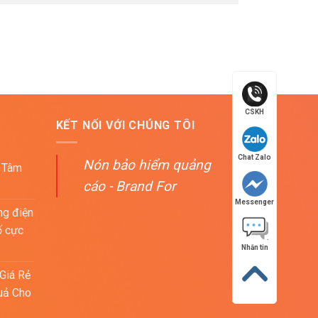
CSKH
KẾT NỐI VỚI CHÚNG TÔI
Chat Zalo
Nón bảo hiểm quảng
 Tâm
cáo - Brand For
Messenger
ng điện
ố cực
Nhắn tin
Giá Rẻ
uả Cho