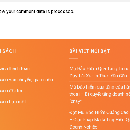
ow your comment data is processed.
H SÁCH
BÀI VIẾT NỔI BẬT
sách thanh toán
Mũ Bảo Hiểm Quà Tặng Trung
Dạy Lái Xe- In Theo Yêu Cầu
sách vận chuyển, giao nhận
Mũ bảo hiểm quà tặng cửa hà
sách đổi trả
thoại – Bí quyết tăng doanh s
“cháy”
sách bảo mật
Đặt Mũ Bảo Hiểm Quảng Cáo 
– Giải Pháp Marketing Hiệu Q
Doanh Nghiệp