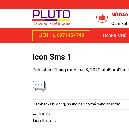
Skip
to
MŨ BẢO
content
Cam kết 
LIÊN HỆ 0971454749
TRANG CHỦ
Icon Sms 1
Published
Tháng mười hai 3, 2020
at
49 × 42
in
Trackbacks bị đóng, nhưng bạn có thể
đăng nhận xét
.
←
Trước
Tiếp theo
→