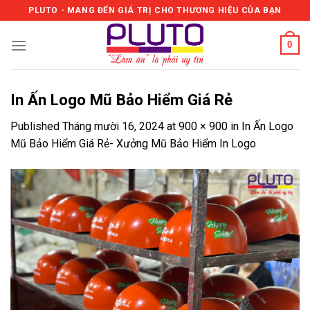
Skip
PLUTO - MANG ĐẾN GIÁ TRỊ CHO THƯƠNG HIỆU CỦA BẠN
to
content
0
In Ấn Logo Mũ Bảo Hiểm Giá Rẻ
Published
Tháng mười 16, 2024
at
900 × 900
in
In Ấn Logo
Mũ Bảo Hiểm Giá Rẻ- Xưởng Mũ Bảo Hiểm In Logo