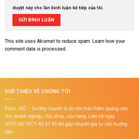
duyệt này cho lần bình luận kế tiếp của tôi.
This site uses Akismet to reduce spam.
Learn how your
comment data is processed.
GIỚI THIỆU VỀ CHÚNG TÔI
Pluto JSC – Xưởng chuyên in ấn nón bảo hiểm quảng cáo
cho doanh nghiệp, chủ shop, cửa hàng. Liên hệ ngay
HOTLINE 0971.45.47.49 để gặp chuyên gia tư vấn hướng
dẫn.