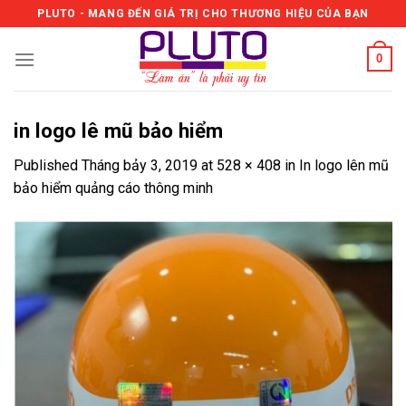
Skip
PLUTO - MANG ĐẾN GIÁ TRỊ CHO THƯƠNG HIỆU CỦA BẠN
to
content
0
in logo lê mũ bảo hiểm
Published
Tháng bảy 3, 2019
at
528 × 408
in
In logo lên mũ
bảo hiểm quảng cáo thông minh