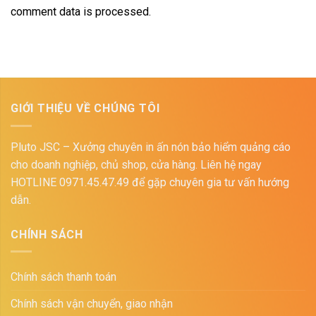
comment data is processed.
GIỚI THIỆU VỀ CHÚNG TÔI
Pluto JSC – Xưởng chuyên in ấn nón bảo hiểm quảng cáo
cho doanh nghiệp, chủ shop, cửa hàng. Liên hệ ngay
HOTLINE 0971.45.47.49 để gặp chuyên gia tư vấn hướng
dẫn.
CHÍNH SÁCH
Chính sách thanh toán
Chính sách vận chuyển, giao nhận