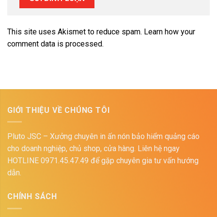
This site uses Akismet to reduce spam.
Learn how your
comment data is processed.
GIỚI THIỆU VỀ CHÚNG TÔI
Pluto JSC – Xưởng chuyên in ấn nón bảo hiểm quảng cáo
cho doanh nghiệp, chủ shop, cửa hàng. Liên hệ ngay
HOTLINE 0971.45.47.49 để gặp chuyên gia tư vấn hướng
dẫn.
CHÍNH SÁCH