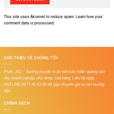
This site uses Akismet to reduce spam.
Learn how your
comment data is processed.
GIỚI THIỆU VỀ CHÚNG TÔI
Pluto JSC – Xưởng chuyên in ấn nón bảo hiểm quảng cáo
cho doanh nghiệp, chủ shop, cửa hàng. Liên hệ ngay
HOTLINE 0971.45.47.49 để gặp chuyên gia tư vấn hướng
dẫn.
CHÍNH SÁCH