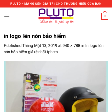
Skip
PLUTO - MANG ĐẾN GIÁ TRỊ CHO THƯƠNG HIỆU CỦA BẠN
to
content
0
in logo lên nón bảo hiểm
Published
Tháng Một 13, 2019
at
940 × 788
in
In logo lên
nón bảo hiểm giá rẻ nhất tphcm