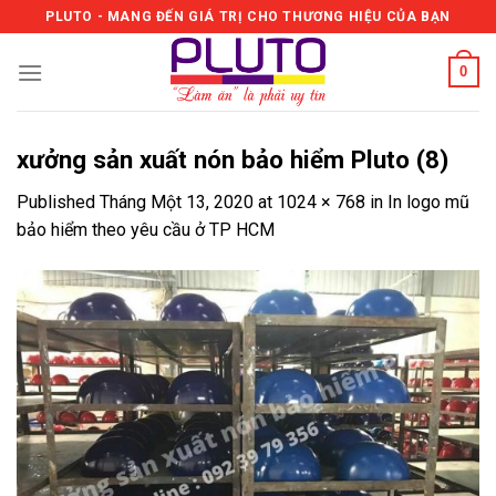
Skip
PLUTO - MANG ĐẾN GIÁ TRỊ CHO THƯƠNG HIỆU CỦA BẠN
to
content
0
xưởng sản xuất nón bảo hiểm Pluto (8)
Published
Tháng Một 13, 2020
at
1024 × 768
in
In logo mũ
bảo hiểm theo yêu cầu ở TP HCM