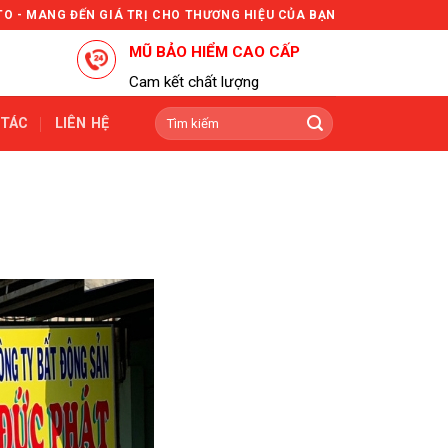
TO - MANG ĐẾN GIÁ TRỊ CHO THƯƠNG HIỆU CỦA BẠN
MŨ BẢO HIỂM CAO CẤP
Cam kết chất lượng
Tìm
 TÁC
LIÊN HỆ
kiếm: