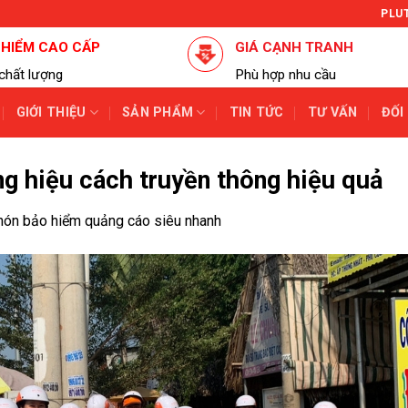
PLU
 HIỂM CAO CẤP
GIÁ CẠNH TRANH
chất lượng
Phù hợp nhu cầu
GIỚI THIỆU
SẢN PHẨM
TIN TỨC
TƯ VẤN
ĐỐI
g hiệu cách truyền thông hiệu quả
 nón bảo hiểm quảng cáo siêu nhanh