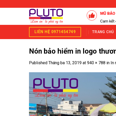
Skip
to
MŨ BẢO
content
Cam kết 
LIÊN HỆ 0971454749
TRANG CHỦ
Nón bảo hiểm in logo thươn
Published
Tháng ba 13, 2019
at
940 × 788
in
In