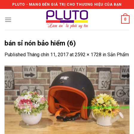
Skip
PLUTO - MANG ĐẾN GIÁ TRỊ CHO THƯƠNG HIỆU CỦA BẠN
to
content
0
bán sỉ nón bảo hiểm (6)
Published
Tháng chín 11, 2017
at
2592 × 1728
in
Sản Phẩm