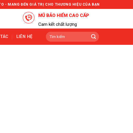
TO - MANG ĐẾN GIÁ TRỊ CHO THƯƠNG HIỆU CỦA BẠN
MŨ BẢO HIỂM CAO CẤP
Cam kết chất lượng
Tìm
 TÁC
LIÊN HỆ
kiếm: