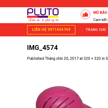
Skip
to
MŨ BẢO
content
Cam kết 
LIÊN HỆ 0971454749
TRANG CHỦ
IMG_4574
Published
Tháng chín 20, 2017
at
320 × 320
in
S