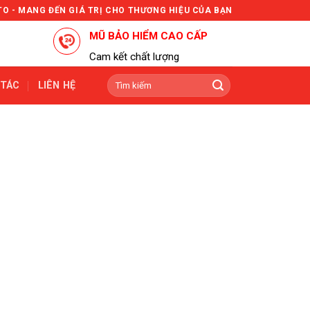
TO - MANG ĐẾN GIÁ TRỊ CHO THƯƠNG HIỆU CỦA BẠN
MŨ BẢO HIỂM CAO CẤP
Cam kết chất lượng
Tìm
 TÁC
LIÊN HỆ
kiếm: