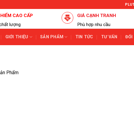
PLU
 HIỂM CAO CẤP
GIÁ CẠNH TRANH
chất lượng
Phù hợp nhu cầu
GIỚI THIỆU
SẢN PHẨM
TIN TỨC
TƯ VẤN
ĐỐI
ản Phẩm