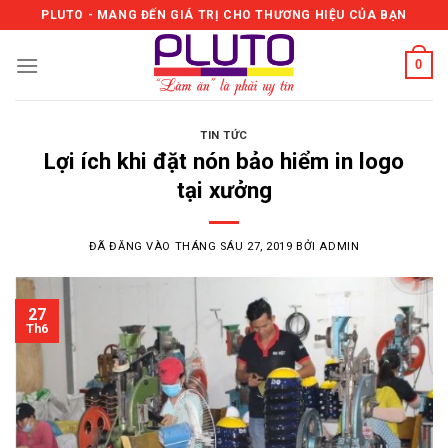
Skip
PLUTO - MANG ĐẾN GIÁ TRỊ CHO THƯƠNG HIỆU CỦA BẠN
to
content
0
TIN TỨC
Lợi ích khi đặt nón bảo hiểm in logo
tại xưởng
ĐÃ ĐĂNG VÀO
THÁNG SÁU 27, 2019
BỞI
ADMIN
27
Th6