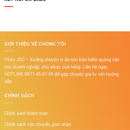
GIỚI THIỆU VỀ CHÚNG TÔI
Pluto JSC – Xưởng chuyên in ấn nón bảo hiểm quảng cáo
cho doanh nghiệp, chủ shop, cửa hàng. Liên hệ ngay
HOTLINE 0971.45.47.49 để gặp chuyên gia tư vấn hướng
dẫn.
CHÍNH SÁCH
Chính sách thanh toán
Chính sách vận chuyển, giao nhận