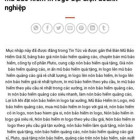
nghiệp
Mục nhập này đã được đăng trong
Tin Tức
và được gắn thẻ
Bán Mũ Bảo
Hiểm Giá Sỉ
,
bảng báo giá nón bảo hiểm quảng cáo
,
chuyên bán mũ bảo
hiểm
,
công ty cổ phần Pluto
,
cung cấp nón bảo hiểm quà tặng
,
Giá nón
bảo hiểm quảng cáo
,
in ấn mũ bảo hiểm quà tặng
,
In logo lên mũ bảo
hiểm quảng cáo giá rẻ chất lượng
,
in logo lên nón bảo hiểm
,
In logo lên
nón bảo hiểm giá rẻ nhất tphcm
,
In mũ bảo hiểm theo yêu cầu
,
In mũ bảo
hiểm theo yêu cầu rẻ nhất trong các xưởng
,
in nón bảo hiểm quảng cáo
,
In nón bảo hiểm quảng cáo siêu nhanh
,
làm nón bảo hiểm quảng cáo
,
Lợi ích khi đặt nón bảo hiểm in logo tại xưởng
,
Mũ Bảo Hiểm In Logo
,
mũ
bảo hiểm quảng cáo
,
mua mũ bảo hiểm in logo với giá rẻ
,
nón bảo hiểm
có in logo
,
non bao hiem gia si
,
nón bảo hiểm in logo
,
Nón bảo hiểm in
logo giá siêu rẻ
,
Nón bảo hiểm in logo theo yêu cầu giá
,
Nón bảo hiểm in
logo theo yêu cầu giá tận xưởng
,
nón bảo hiểm làm quà tặng
,
nón bảo
hiểm quà tặng
,
nón bảo hiểm quảng cáo
,
nón bảo hiểm quảng cáo giá
sỉ
,
Pluto
,
quà tặng nón bảo hiểm
,
quảng cáo trên nón bảo hiểm
,
sản xuất