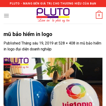
Skip
PLUTO - MANG ĐẾN GIÁ TRỊ CHO THƯƠNG HIỆU CỦA BẠN
to
content
0
mũ bảo hiểm in logo
Published
Tháng sáu 19, 2019
at
528 × 408
in
mũ bảo hiểm
in logo đại diện doanh nghiệp