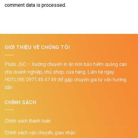
comment data is processed.
GIỚI THIỆU VỀ CHÚNG TÔI
Pluto JSC – Xưởng chuyên in ấn nón bảo hiểm quảng cáo
cho doanh nghiệp, chủ shop, cửa hàng. Liên hệ ngay
HOTLINE 0971.45.47.49 để gặp chuyên gia tư vấn hướng
dẫn.
CHÍNH SÁCH
Chính sách thanh toán
Chính sách vận chuyển, giao nhận