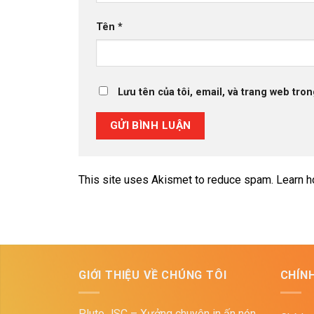
Tên
*
Lưu tên của tôi, email, và trang web tron
This site uses Akismet to reduce spam.
Learn h
GIỚI THIỆU VỀ CHÚNG TÔI
CHÍN
Pluto JSC – Xưởng chuyên in ấn nón