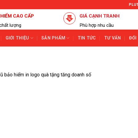
PLU
 HIỂM CAO CẤP
GIÁ CẠNH TRANH
chất lượng
Phù hợp nhu cầu
GIỚI THIỆU
SẢN PHẨM
TIN TỨC
TƯ VẤN
ĐỐI
ũ bảo hiểm in logo quà tặng tăng doanh số