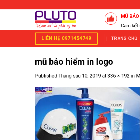
Skip
to
MŨ BẢO
content
Cam kết 
LIÊN HỆ 0971454749
TRANG CHỦ
mũ bảo hiểm in logo
Published
Tháng sáu 10, 2019
at
336 × 192
in
M