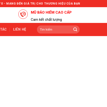
TO - MANG ĐẾN GIÁ TRỊ CHO THƯƠNG HIỆU CỦA BẠN
MŨ BẢO HIỂM CAO CẤP
Cam kết chất lượng
Tìm
 TÁC
LIÊN HỆ
kiếm: