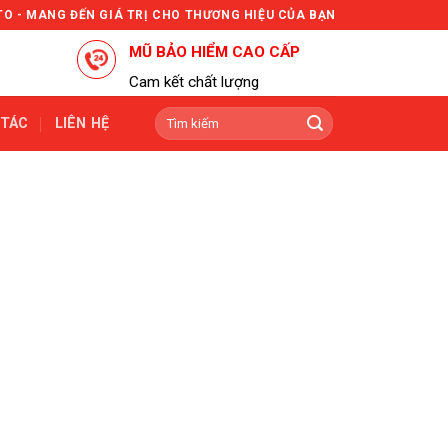
TO - MANG ĐẾN GIÁ TRỊ CHO THƯƠNG HIỆU CỦA BẠN
MŨ BẢO HIỂM CAO CẤP
Cam kết chất lượng
Tìm
 TÁC
LIÊN HỆ
kiếm: