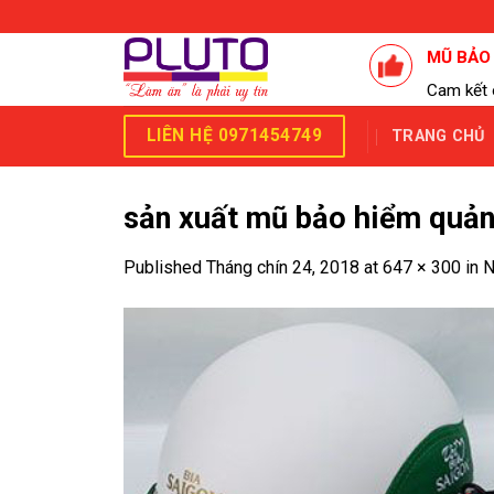
Skip
to
MŨ BẢO
content
Cam kết 
LIÊN HỆ 0971454749
TRANG CHỦ
sản xuất mũ bảo hiểm quả
Published
Tháng chín 24, 2018
at
647 × 300
in
N