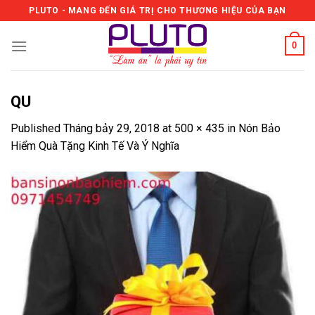
Skip
PLUTO - MANG ĐẾN GIÁ TRỊ CHO THƯƠNG HIỆU CỦA BẠN
to
content
0
QU
Published
Tháng bảy 29, 2018
at
500 × 435
in
Nón Bảo
Hiểm Quà Tặng Kinh Tế Và Ý Nghĩa