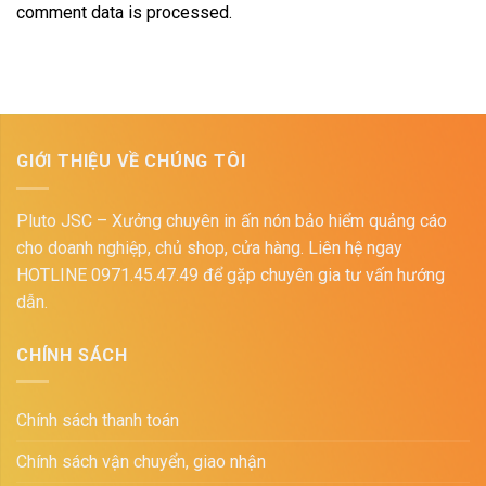
comment data is processed.
GIỚI THIỆU VỀ CHÚNG TÔI
Pluto JSC – Xưởng chuyên in ấn nón bảo hiểm quảng cáo
cho doanh nghiệp, chủ shop, cửa hàng. Liên hệ ngay
HOTLINE 0971.45.47.49 để gặp chuyên gia tư vấn hướng
dẫn.
CHÍNH SÁCH
Chính sách thanh toán
Chính sách vận chuyển, giao nhận