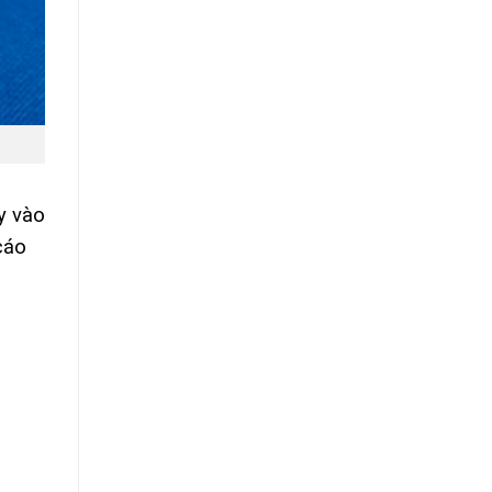
y vào
cáo