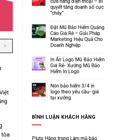
cửa hàng điện thoại – Bí
quyết tăng doanh số cực
“cháy”
Đặt Mũ Bảo Hiểm Quảng
Cáo Giá Rẻ – Giải Pháp
Marketing Hiệu Quả Cho
Doanh Nghiệp
In Ấn Logo Mũ Bảo Hiểm
Giá Rẻ- Xưởng Mũ Bảo
u
Hiểm In Logo
Nón bảo hiểm 3/4 in
logo theo yêu cầu- giá
Việt
tại xưởng
ũng
BÌNH LUẬN KHÁCH HÀNG
g
 tòa
Pluto Hằng
trong
Làm mũ bảo