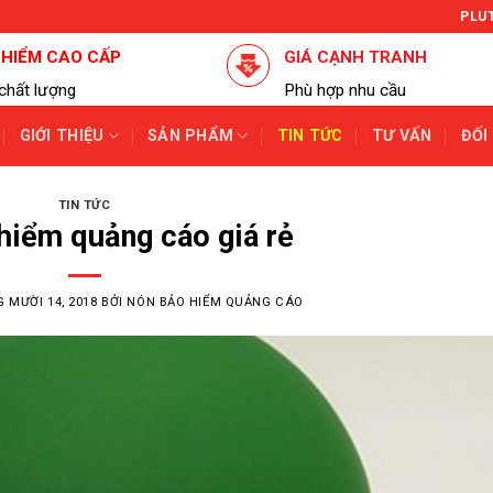
PLU
 HIỂM CAO CẤP
GIÁ CẠNH TRANH
chất lượng
Phù hợp nhu cầu
GIỚI THIỆU
SẢN PHẨM
TIN TỨC
TƯ VẤN
ĐỐI
TIN TỨC
hiểm quảng cáo giá rẻ
 MƯỜI 14, 2018
BỞI
NÓN BẢO HIỂM QUẢNG CÁO