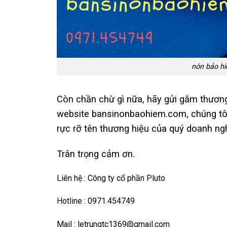
nón bảo h
Còn chần chừ gì nữa, hãy gửi gắm thương
website
bansinonbaohiem.com
, chúng t
rực rỡ tên thương hiệu của quý doanh ng
Trân trọng cảm ơn.
Liên hệ : Công ty cổ phần Pluto
Hotline : 0971.454749
Mail : letrungtc1369@gmail.com