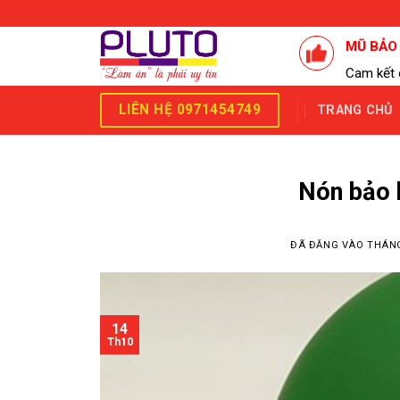
Skip
to
MŨ BẢO
content
Cam kết 
LIÊN HỆ 0971454749
TRANG CHỦ
Nón bảo 
ĐÃ ĐĂNG VÀO
THÁNG
14
Th10