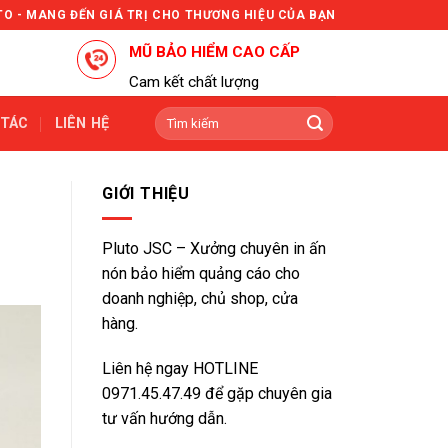
TO - MANG ĐẾN GIÁ TRỊ CHO THƯƠNG HIỆU CỦA BẠN
MŨ BẢO HIỂM CAO CẤP
Cam kết chất lượng
Tìm
 TÁC
LIÊN HỆ
kiếm:
GIỚI THIỆU
Pluto JSC – Xưởng chuyên in ấn
nón bảo hiểm quảng cáo cho
doanh nghiệp, chủ shop, cửa
hàng.
Liên hệ ngay HOTLINE
0971.45.47.49
để gặp chuyên gia
tư vấn hướng dẫn.