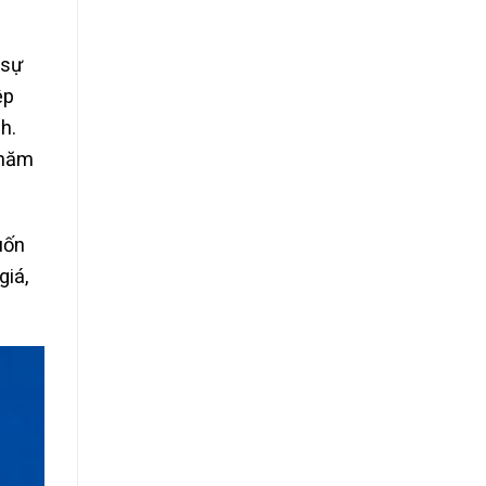
 sự
ệp
h.
chăm
uốn
giá,