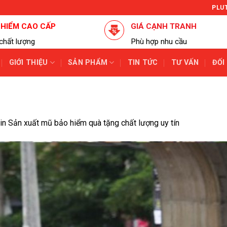
PLU
 HIỂM CAO CẤP
GIÁ CẠNH TRANH
chất lượng
Phù hợp nhu cầu
GIỚI THIỆU
SẢN PHẨM
TIN TỨC
TƯ VẤN
ĐỐI
in
Sản xuất mũ bảo hiểm quà tặng chất lượng uy tín