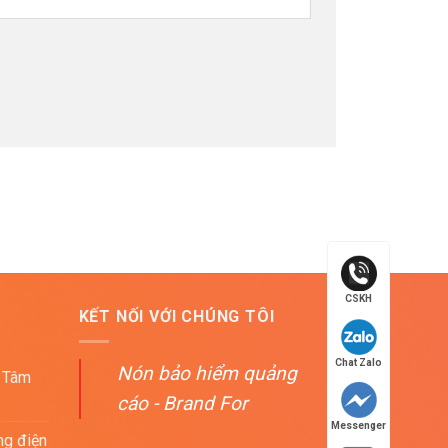
CSKH
KẾT NỐI VỚI CHÚNG TÔI
Chat Zalo
Nón bảo hiểm quảng
 Tâm
cáo - Brand For
Messenger
ng điện