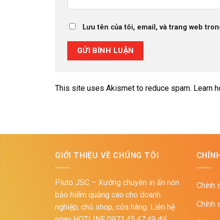
Lưu tên của tôi, email, và trang web tron
This site uses Akismet to reduce spam.
Learn h
GIỚI THIỆU VỀ CHÚNG TÔI
CHÍN
Pluto JSC – Xưởng chuyên in ấn nón
Chính 
bảo hiểm quảng cáo cho doanh
Chính 
nghiệp, chủ shop, cửa hàng. Liên hệ
ngay HOTLINE 0971.45.47.49 để