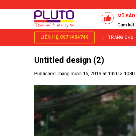
Skip
to
MŨ BẢO
content
Cam kết 
LIÊN HỆ 0971454749
TRANG CHỦ
Untitled design (2)
Published
Tháng mười 15, 2019
at
1920 × 1080