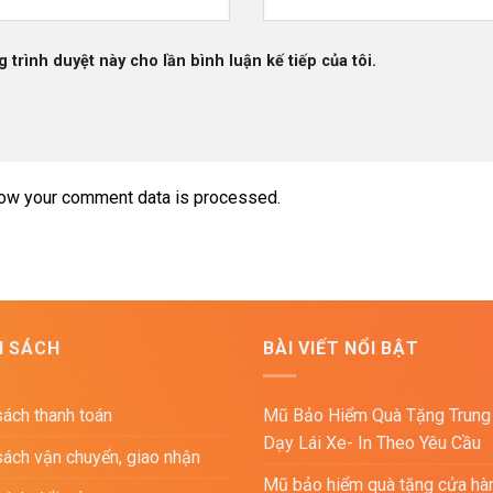
g trình duyệt này cho lần bình luận kế tiếp của tôi.
ow your comment data is processed.
H SÁCH
BÀI VIẾT NỔI BẬT
sách thanh toán
Mũ Bảo Hiểm Quà Tặng Trung
Dạy Lái Xe- In Theo Yêu Cầu
sách vận chuyển, giao nhận
Mũ bảo hiểm quà tặng cửa hà