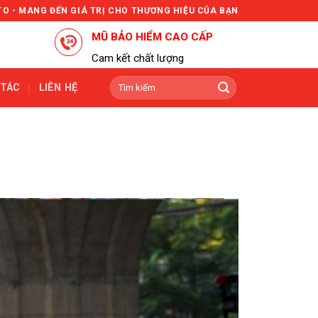
TO - MANG ĐẾN GIÁ TRỊ CHO THƯƠNG HIỆU CỦA BẠN
MŨ BẢO HIỂM CAO CẤP
Cam kết chất lượng
Tìm
 TÁC
LIÊN HỆ
kiếm: