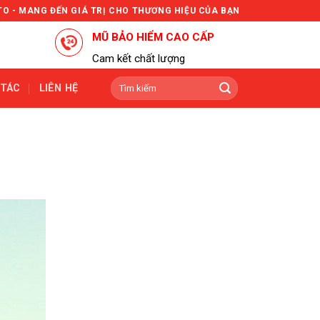
TO - MANG ĐẾN GIÁ TRỊ CHO THƯƠNG HIỆU CỦA BẠN
MŨ BẢO HIỂM CAO CẤP
Cam kết chất lượng
Tìm
 TÁC
LIÊN HỆ
kiếm: