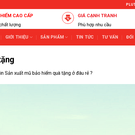
PLU
 HIỂM CAO CẤP
GIÁ CẠNH TRANH
chất lượng
Phù hợp nhu cầu
GIỚI THIỆU
SẢN PHẨM
TIN TỨC
TƯ VẤN
ĐỐI
tặng
in
Sản xuất mũ bảo hiểm quà tặng ở đâu rẻ ?