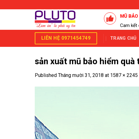
Skip
to
MŨ BẢO
content
Cam kết 
LIÊN HỆ 0971454749
TRANG CHỦ
sản xuất mũ bảo hiểm quà 
Published
Tháng mười 31, 2018
at
1587 × 2245