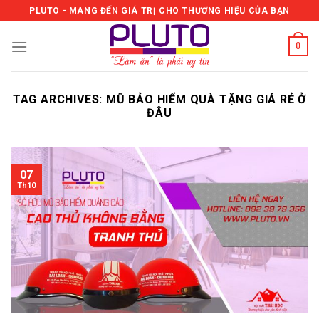
Skip
PLUTO - MANG ĐẾN GIÁ TRỊ CHO THƯƠNG HIỆU CỦA BẠN
to
content
0
TAG ARCHIVES:
MŨ BẢO HIỂM QUÀ TẶNG GIÁ RẺ Ở
ĐÂU
07
Th10