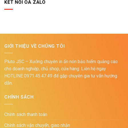
KẾT NỐI OA ZALO
GIỚI THIỆU VỀ CHÚNG TÔI
Pluto JSC – Xưởng chuyên in ấn nón bảo hiểm quảng cáo
cho doanh nghiệp, chủ shop, cửa hàng. Liên hệ ngay
HOTLINE 0971.45.47.49 để gặp chuyên gia tư vấn hướng
dẫn.
CHÍNH SÁCH
Chính sách thanh toán
Chính sách vận chuyển, giao nhận