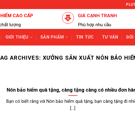
PLU
 HIỂM CAO CẤP
GIÁ CẠNH TRANH
chất lượng
Phù hợp nhu cầu
GIỚI THIỆU
SẢN PHẨM
TIN TỨC
TƯ VẤN
ĐỐI
TAG ARCHIVES:
XƯỞNG SẢN XUẤT NÓN BẢO HIỂ
Nón bảo hiểm quà tặng, càng tặng càng có nhiều đơn hà
Bạn có biết rằng với Nón bảo hiểm quà tặng, bạn càng tặng đi nh
[...]