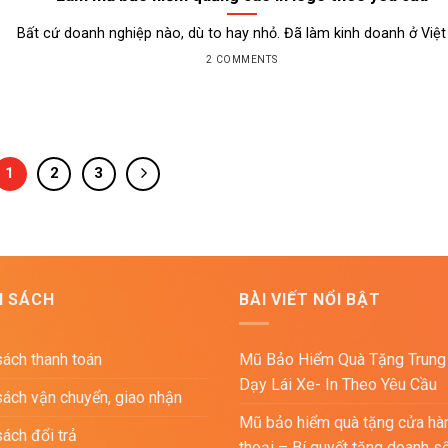
Bất cứ doanh nghiệp nào, dù to hay nhỏ. Đã làm kinh doanh ở Việt [.
2 COMMENTS
1
2
3
H SÁCH
BÀI VIẾT NỔI BẬT
sách thanh toán
Mũ Bảo Hiểm Quà Tặng Trung
Dạy Lái Xe- In Theo Yêu Cầu
sách vận chuyển, giao nhận
Mũ bảo hiểm quà tặng cửa hà
sách đổi trả
thoại – Bí quyết tăng doanh s