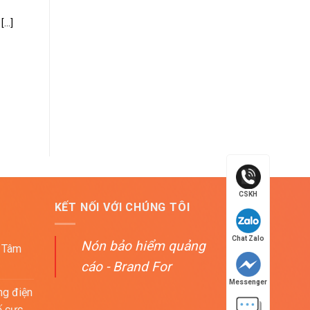
..]
CSKH
KẾT NỐI VỚI CHÚNG TÔI
Chat Zalo
Nón bảo hiểm quảng
 Tâm
cáo - Brand For
Messenger
ng điện
ố cực