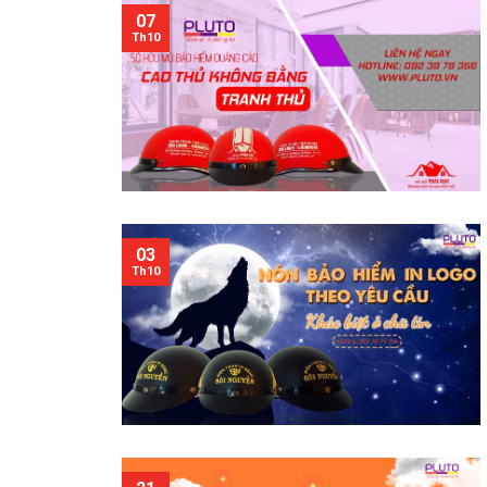
07
Th10
03
Th10