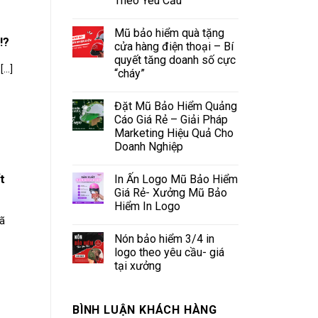
Theo Yêu Cầu
Mũ bảo hiểm quà tặng
!?
cửa hàng điện thoại – Bí
quyết tăng doanh số cực
..]
“cháy”
Đặt Mũ Bảo Hiểm Quảng
Cáo Giá Rẻ – Giải Pháp
Marketing Hiệu Quả Cho
Doanh Nghiệp
In Ấn Logo Mũ Bảo Hiểm
t
Giá Rẻ- Xưởng Mũ Bảo
Hiểm In Logo
ã
Nón bảo hiểm 3/4 in
logo theo yêu cầu- giá
tại xưởng
BÌNH LUẬN KHÁCH HÀNG