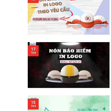
17
Th9
15
Th9