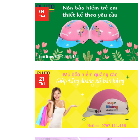
04
Th4
21
Th1