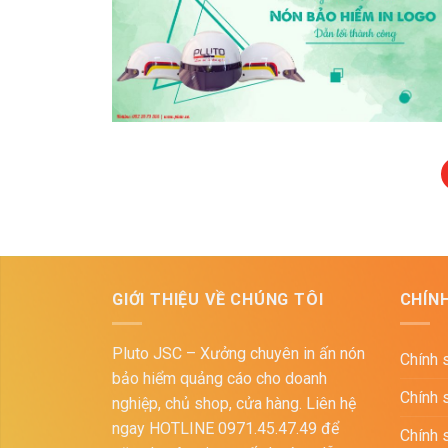
GIỚI THIỆU VỀ CHÚNG TÔI
CHÍN
Pluto JSC – Xưởng chuyên in ấn nón
Chính 
bảo hiểm quảng cáo cho doanh
Chính 
nghiệp, chủ shop, cửa hàng. Liên hệ
ngay HOTLINE 0971.45.47.49 để
Chính 