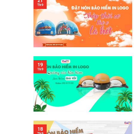
21
Th9
19
Th9
18
Th9