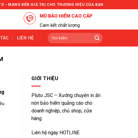
TO - MANG ĐẾN GIÁ TRỊ CHO THƯƠNG HIỆU CỦA BẠN
MŨ BẢO HIỂM CAO CẤP
Cam kết chất lượng
Tìm
 TÁC
LIÊN HỆ
kiếm:
M
GIỚI THIỆU
ng
Pluto JSC – Xưởng chuyên in ấn
nón bảo hiểm quảng cáo cho
iều
doanh nghiệp, chủ shop, cửa
hàng.
Liên hệ ngay HOTLINE