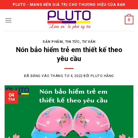
Skip
PLUTO - MANG ĐẾN GIÁ TRỊ CHO THƯƠNG HIỆU CỦA BẠN
to
content
0
SẢN PHẨM
,
TIN TỨC
,
TƯ VẤN
Nón bảo hiểm trẻ em thiết kế theo
yêu cầu
ĐÃ ĐĂNG VÀO
THÁNG TƯ 4, 2022
BỞI
PLUTO HẰNG
04
Th4