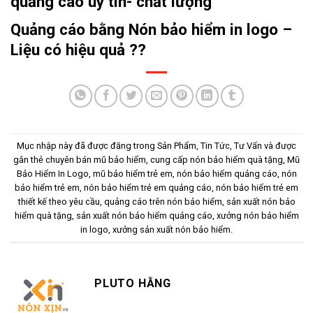
quảng cáo uy tín- chất lượng
Quảng cáo bằng Nón bảo hiểm in logo –
Liệu có hiệu quả ??
Mục nhập này đã được đăng trong
Sản Phẩm
,
Tin Tức
,
Tư Vấn
và được
gắn thẻ
chuyên bán mũ bảo hiểm
,
cung cấp nón bảo hiểm quà tặng
,
Mũ
Bảo Hiểm In Logo
,
mũ bảo hiểm trẻ em
,
nón bảo hiểm quảng cáo
,
nón
bảo hiểm trẻ em
,
nón bảo hiểm trẻ em quảng cáo
,
nón bảo hiểm trẻ em
thiết kế theo yêu cầu
,
quảng cáo trên nón bảo hiểm
,
sản xuất nón bảo
hiểm quà tặng
,
sản xuất nón bảo hiểm quảng cáo
,
xưởng nón bảo hiểm
in logo
,
xưởng sản xuất nón bảo hiểm
.
PLUTO HẰNG