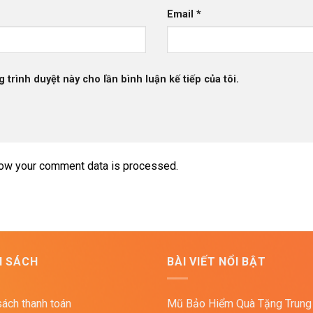
Email
*
g trình duyệt này cho lần bình luận kế tiếp của tôi.
ow your comment data is processed.
H SÁCH
BÀI VIẾT NỔI BẬT
sách thanh toán
Mũ Bảo Hiểm Quà Tặng Trung