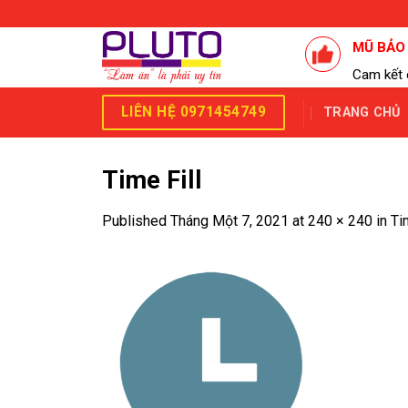
Skip
to
MŨ BẢO
content
Cam kết 
LIÊN HỆ 0971454749
TRANG CHỦ
Time Fill
Published
Tháng Một 7, 2021
at
240 × 240
in
Ti