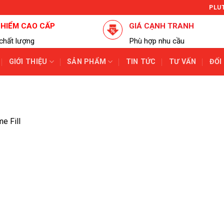
PLU
 HIỂM CAO CẤP
GIÁ CẠNH TRANH
chất lượng
Phù hợp nhu cầu
GIỚI THIỆU
SẢN PHẨM
TIN TỨC
TƯ VẤN
ĐỐI
me Fill