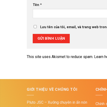
Tên
*
Lưu tên của tôi, email, và trang web tron
This site uses Akismet to reduce spam.
Learn h
GIỚI THIỆU VỀ CHÚNG TÔI
CHÍN
Pluto JSC – Xưởng chuyên in ấn nón
Chính 