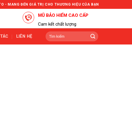
TO - MANG ĐẾN GIÁ TRỊ CHO THƯƠNG HIỆU CỦA BẠN
MŨ BẢO HIỂM CAO CẤP
Cam kết chất lượng
Tìm
 TÁC
LIÊN HỆ
kiếm: