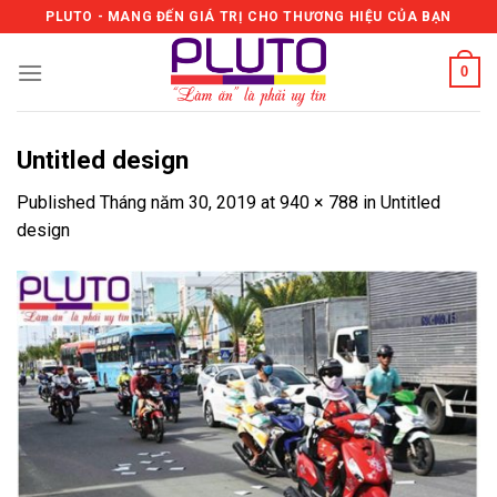
Skip
PLUTO - MANG ĐẾN GIÁ TRỊ CHO THƯƠNG HIỆU CỦA BẠN
to
content
0
Untitled design
Published
Tháng năm 30, 2019
at
940 × 788
in
Untitled
design