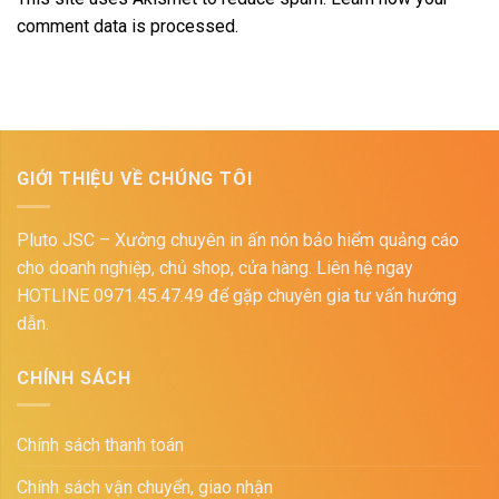
comment data is processed.
GIỚI THIỆU VỀ CHÚNG TÔI
Pluto JSC – Xưởng chuyên in ấn nón bảo hiểm quảng cáo
cho doanh nghiệp, chủ shop, cửa hàng. Liên hệ ngay
HOTLINE 0971.45.47.49 để gặp chuyên gia tư vấn hướng
dẫn.
CHÍNH SÁCH
Chính sách thanh toán
Chính sách vận chuyển, giao nhận