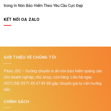
trong
In Nón Bảo Hiểm Theo Yêu Cầu Cực Đẹp
KẾT NỐI OA ZALO
GIỚI THIỆU VỀ CHÚNG TÔI
Pluto JSC – Xưởng chuyên in ấn nón bảo hiểm quảng cáo
cho doanh nghiệp, chủ shop, cửa hàng. Liên hệ ngay
HOTLINE 0971.45.47.49 để gặp chuyên gia tư vấn hướng
dẫn.
CHÍNH SÁCH