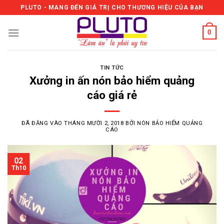
Skip
PLUTO - MANG ĐẾN GIÁ TRỊ CHO THƯƠNG HIỆU CỦA BẠN
to
content
0
TIN TỨC
Xưởng in ấn nón bảo hiểm quảng
cáo giá rẻ
ĐÃ ĐĂNG VÀO
THÁNG MƯỜI 2, 2018
BỞI
NÓN BẢO HIỂM QUẢNG
CÁO
02
Th10