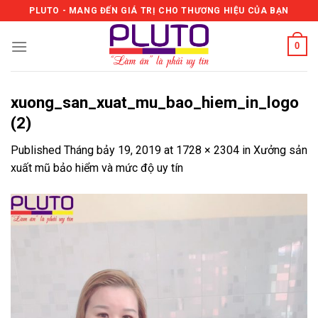
Skip
PLUTO - MANG ĐẾN GIÁ TRỊ CHO THƯƠNG HIỆU CỦA BẠN
to
content
0
xuong_san_xuat_mu_bao_hiem_in_logo
(2)
Published
Tháng bảy 19, 2019
at
1728 × 2304
in
Xưởng sản
xuất mũ bảo hiểm và mức độ uy tín