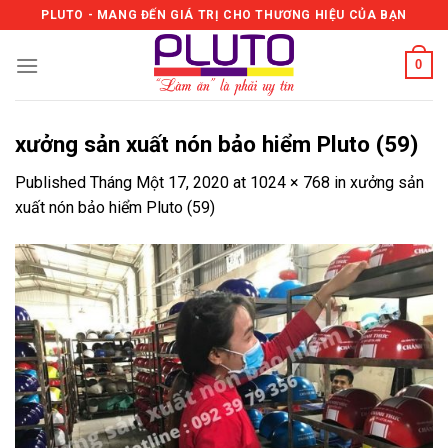
Skip
PLUTO - MANG ĐẾN GIÁ TRỊ CHO THƯƠNG HIỆU CỦA BẠN
to
content
0
xưởng sản xuất nón bảo hiểm Pluto (59)
Published
Tháng Một 17, 2020
at
1024 × 768
in
xưởng sản
xuất nón bảo hiểm Pluto (59)