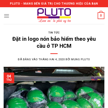
Skip
PLUTO - MANG ĐẾN GIÁ TRỊ CHO THƯƠNG HIỆU CỦA BẠN
to
content
0
TIN TỨC
Đặt in logo nón bảo hiểm theo yêu
cầu ở TP HCM
ĐÃ ĐĂNG VÀO
THÁNG HAI 4, 2020
BỞI
MUNG PLUTO
04
Th2