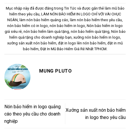
Mục nhập này đã được đăng trong
Tin Tức
và được gắn thẻ
làm mũ bảo
hiểm theo yêu cầu
,
LÀM NÓN BẢO HIỂM IN LOGO CHỈ VỚI VÀI CHỤC
NGÀN
,
làm nón bảo hiểm quảng cáo
,
làm nón bảo hiểm theo yêu cầu
,
nón bảo hiểm có in logo
,
nón bảo hiểm in logo
,
Nón bảo hiểm in logo
giá siêu rẻ
,
nón bảo hiểm làm quà tặng
,
nón bảo hiểm quà tặng
,
Nón bảo
hiểm quà tặng cho doanh nghiệp bạn
,
xưởng nón bảo hiểm in logo
,
xưởng sản xuất nón bảo hiểm
,
đặt in logo lên nón bảo hiểm
,
đặt in mũ
bảo hiểm
,
Đặt In Mũ Bảo Hiểm Giá Rẻ Nhất TPHCM
.
MUNG PLUTO
Nón bảo hiểm in logo quảng
Xưởng sản xuất nón bảo hiểm
cáo theo yêu cầu cho doanh
in logo theo yêu cầu
nghiệp