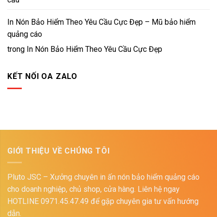
In Nón Bảo Hiểm Theo Yêu Cầu Cực Đẹp – Mũ bảo hiểm
quảng cáo
trong
In Nón Bảo Hiểm Theo Yêu Cầu Cực Đẹp
KẾT NỐI OA ZALO
GIỚI THIỆU VỀ CHÚNG TÔI
Pluto JSC – Xưởng chuyên in ấn nón bảo hiểm quảng cáo
cho doanh nghiệp, chủ shop, cửa hàng. Liên hệ ngay
HOTLINE 0971.45.47.49 để gặp chuyên gia tư vấn hướng
dẫn.