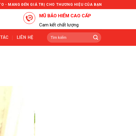
TO - MANG ĐẾN GIÁ TRỊ CHO THƯƠNG HIỆU CỦA BẠN
MŨ BẢO HIỂM CAO CẤP
Cam kết chất lượng
Tìm
 TÁC
LIÊN HỆ
kiếm: