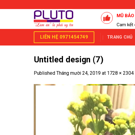
Skip
to
MŨ BẢO
content
Cam kết 
LIÊN HỆ 0971454749
TRANG CHỦ
Untitled design (7)
Published
Tháng mười 24, 2019
at
1728 × 2304