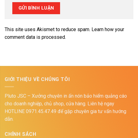
This site uses Akismet to reduce spam.
Learn how your
comment data is processed.
GIỚI THIỆU VỀ CHÚNG TÔI
Pluto JSC – Xưởng chuyên in ấn nón bảo hiểm quảng cáo
cho doanh nghiệp, chủ shop, cửa hàng. Liên hệ ngay
HOTLINE 0971.45.47.49 để gặp chuyên gia tư vấn hướng
dẫn.
CHÍNH SÁCH